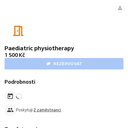
Mgr.
Mgr.
Jana
Lucie
Plešková,
Nývltová
Ph.D
-
Mateřská
dovolená
Paediatric physiotherapy
1 500 Kč
REZERVOVAT
Podrobnosti
Poskytují
2 zaměstnanci