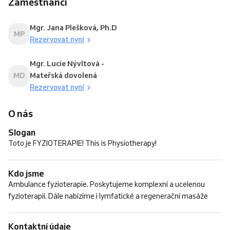
Zaměstnanci
Mgr. Jana Plešková, Ph.D
MP
Rezervovat nyní
Mgr. Lucie Nývltová -
MD
Mateřská dovolená
Rezervovat nyní
O nás
Slogan
Toto je FYZIOTERAPIE! This is Physiotherapy!
Kdo jsme
Ambulance fyzioterapie. Poskytujeme komplexní a ucelenou
fyzioterapii. Dále nabízíme i lymfatické a regenerační masáže
Kontaktní údaje