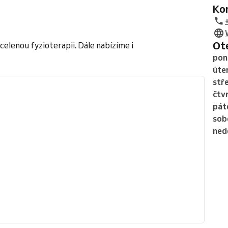
K
O
lenou fyzioterapii. Dále nabízíme i
pon
úte
stř
čtv
pát
sob
ned