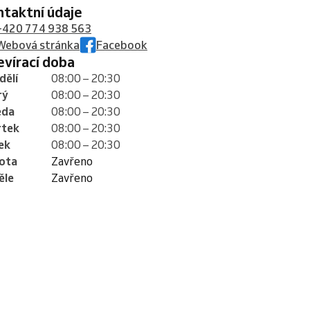
ontaktní údaje
+420 774 938 563
Webová stránka
Facebook
tevírací doba
dělí
08:00 – 20:30
rý
08:00 – 20:30
eda
08:00 – 20:30
rtek
08:00 – 20:30
ek
08:00 – 20:30
ota
Zavřeno
ěle
Zavřeno